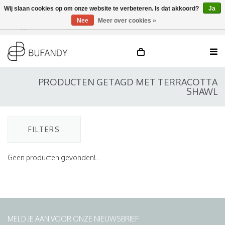
Wij slaan cookies op om onze website te verbeteren. Is dat akkoord?
Ja
Nee
Meer over cookies »
Inloggen
NL
/
DE
/
EN
PRODUCTEN GETAGD MET TERRACOTTA
SHAWL
FILTERS
Geen producten gevonden!...
MELD JE AAN VOOR ONZE NIEUWSBRIEF