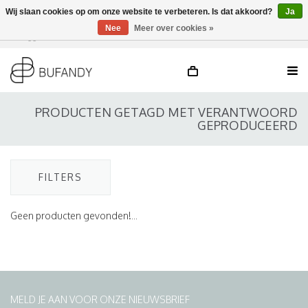
Wij slaan cookies op om onze website te verbeteren. Is dat akkoord?
Ja
Nee
Meer over cookies »
Inloggen
NL
/
DE
/
EN
PRODUCTEN GETAGD MET VERANTWOORD
GEPRODUCEERD
FILTERS
Geen producten gevonden!...
MELD JE AAN VOOR ONZE NIEUWSBRIEF