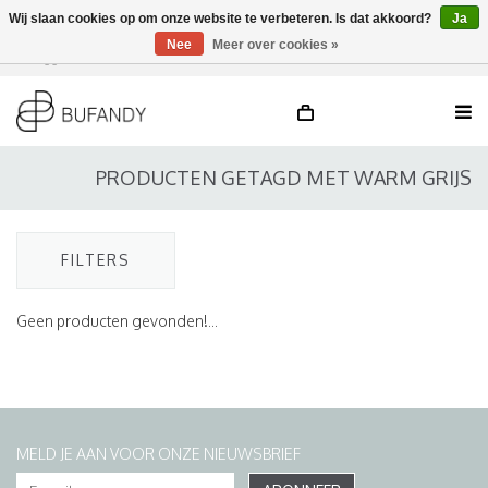
Wij slaan cookies op om onze website te verbeteren. Is dat akkoord?
Ja
Nee
Meer over cookies »
Inloggen
NL
/
DE
/
EN
PRODUCTEN GETAGD MET WARM GRIJS
FILTERS
Geen producten gevonden!...
MELD JE AAN VOOR ONZE NIEUWSBRIEF