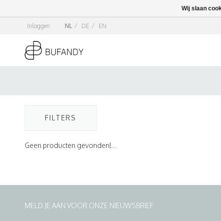
Wij slaan coo
Inloggen
NL
/
DE
/
EN
FILTERS
Geen producten gevonden!...
MELD JE AAN VOOR ONZE NIEUWSBRIEF