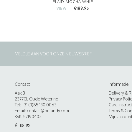
PLAID MOCHA WHIP
€189,95
VIEW
MELD JE AAN VOOR ONZE NIEUWSBRIEF
Contact
Informatie
Aak 3
Delivery & R
2377CL Oude Wetering
Privacy Poli
Tel: +31 (0)85 130 0063
Care Instruc
Email:
contact@bufandy.com
Terms & Con
KvK: 57190402
Mijn accoun