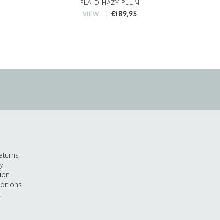
PLAID HAZY PLUM
€189,95
VIEW
eturns
cy
tion
ditions
t