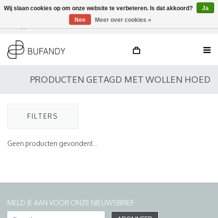
Wij slaan cookies op om onze website te verbeteren. Is dat akkoord?
Ja
Nee
Meer over cookies »
Inloggen
NL
/
DE
/
EN
PRODUCTEN GETAGD MET WOLLEN HOED
FILTERS
Geen producten gevonden!...
MELD JE AAN VOOR ONZE NIEUWSBRIEF