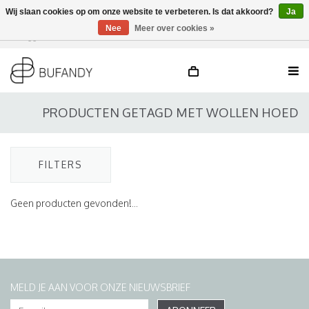
Wij slaan cookies op om onze website te verbeteren. Is dat akkoord?
Ja
Nee
Meer over cookies »
Inloggen
NL
/
DE
/
EN
PRODUCTEN GETAGD MET WOLLEN HOED
FILTERS
Geen producten gevonden!...
MELD JE AAN VOOR ONZE NIEUWSBRIEF