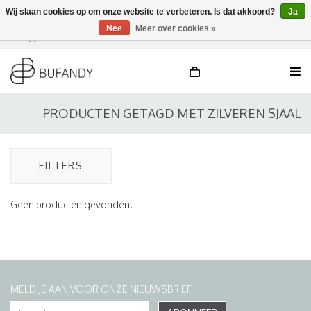
Wij slaan cookies op om onze website te verbeteren. Is dat akkoord?
Ja
Nee
Meer over cookies »
Inloggen
NL
/
DE
/
EN
PRODUCTEN GETAGD MET ZILVEREN SJAAL
FILTERS
Geen producten gevonden!...
MELD JE AAN VOOR ONZE NIEUWSBRIEF