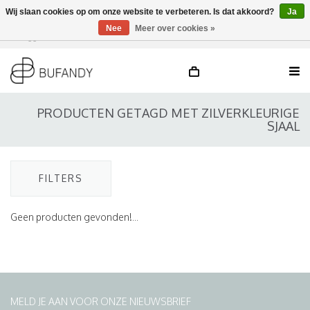
Wij slaan cookies op om onze website te verbeteren. Is dat akkoord?
Ja
Nee
Meer over cookies »
Inloggen
NL
/
DE
/
EN
PRODUCTEN GETAGD MET ZILVERKLEURIGE
SJAAL
FILTERS
Geen producten gevonden!...
MELD JE AAN VOOR ONZE NIEUWSBRIEF