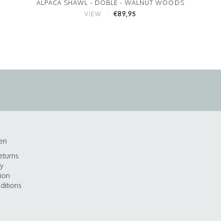
ALPACA SHAWL - DOBLE - WALNUT WOODS
€89,95
VIEW
en
eturns
cy
tion
ditions