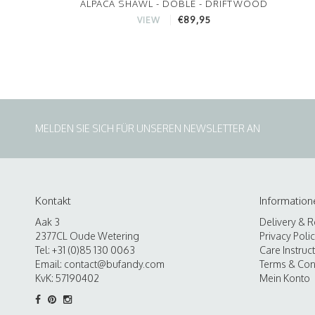
ALPACA SHAWL - DOBLE - DRIFTWOOD
€89,95
VIEW
MELDEN SIE SICH FÜR UNSEREN NEWSLETTER AN
Kontakt
Information
Aak 3
Delivery & R
2377CL Oude Wetering
Privacy Poli
Tel: +31 (0)85 130 0063
Care Instruc
Email:
contact@bufandy.com
Terms & Con
KvK: 57190402
Mein Konto