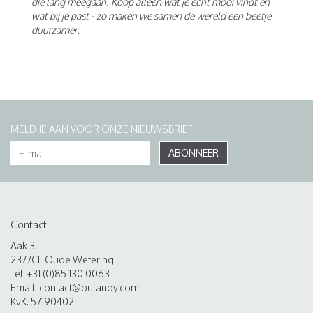
die lang meegaan. Koop alleen wat je écht mooi vindt en
wat bij je past - zo maken we samen de wereld een beetje
duurzamer.
MELD JE AAN VOOR ONZE NIEUWSBRIEF
ABONNEER
Contact
Aak 3
2377CL Oude Wetering
Tel: +31 (0)85 130 0063
Email:
contact@bufandy.com
KvK: 57190402