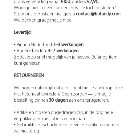
gratis verzending vanaf
€100
, anders
€7,95
.
Woon je niet in deze landen en wil je toch bestellen?
Stuur ons gerust een mailtje via
contact@bufandy.com
.
We denken graag met je mee.
Levertijd:
• Binnen Nederland:
1–3 werkdagen
.
• Andere landen:
3–7 werkdagen
.
Zodat je zo snel mogelijk van je nieuwe Bufandy-item
kunt genieten!
RETOURNEREN
We hopen natuurlijk dat je blij bent met je aankoop. Toch
niet helemaal tevreden? Geen zorgen — je mag je
bestelling binnen
30 dagen
aan ons terugsturen.
• Artikelen moeten ongedragen zijn, in de originele
verpakking en met labels er nog aan.
• Gebruikte, beschadigde of bevuilde artikelen nemen
we niet terug.