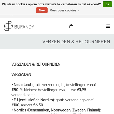
Wij slaan cookies op om onze website te verbeteren. Is dat akkoord?
Ja
Nee
Meer over cookies »
Inloggen
NL
/
DE
/
EN
VERZENDEN & RETOURNEREN
VERZENDEN & RETOURNEREN
VERZENDEN
•
Nederland
: gratis verzending bij bestellingen vanaf
€50
. Bij kleinere bestellingen vragen we
€3,95
verzendkosten.
•
EU (exclusief de Nordics)
: gratis verzending vanaf
€100
, anders
€6,50
.
•
Nordics (Denemarken, Noorwegen, Zweden, Finland)
: