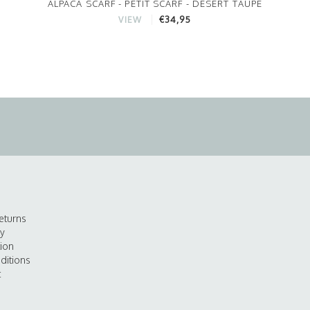
ALPACA SCARF - PETIT SCARF - DESERT TAUPE
€34,95
VIEW
eturns
cy
tion
ditions
t