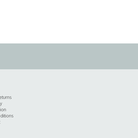
eturns
cy
tion
ditions
t