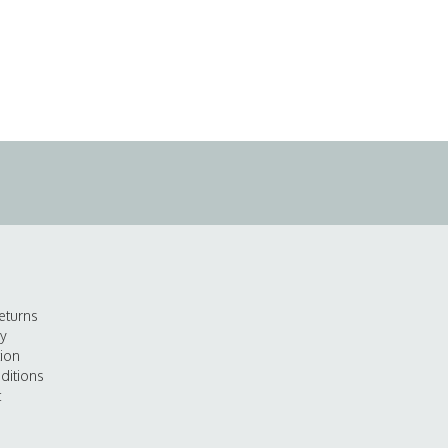
eturns
cy
tion
ditions
t