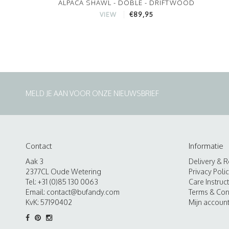
ALPACA SHAWL - DOBLE - DRIFTWOOD
€89,95
VIEW
MELD JE AAN VOOR ONZE NIEUWSBRIEF
Contact
Informatie
Aak 3
Delivery & R
2377CL Oude Wetering
Privacy Poli
Tel: +31 (0)85 130 0063
Care Instruc
Email:
contact@bufandy.com
Terms & Con
KvK: 57190402
Mijn accoun