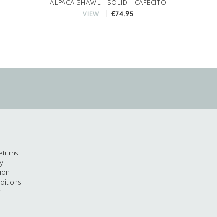
ALPACA SHAWL - SOLID - CAFECITO
€74,95
VIEW
eturns
cy
tion
ditions
t