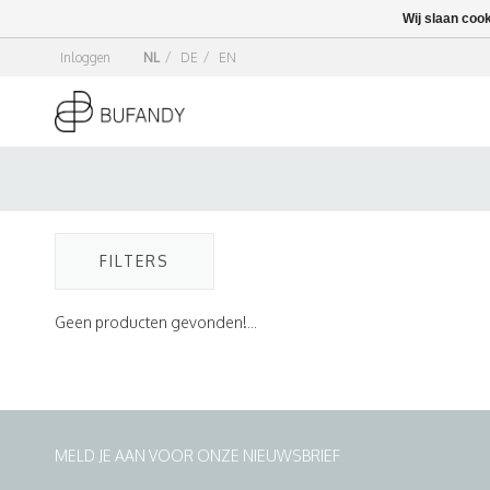
Wij slaan coo
Inloggen
NL
/
DE
/
EN
FILTERS
Geen producten gevonden!...
MELD JE AAN VOOR ONZE NIEUWSBRIEF