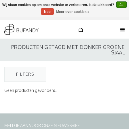
Wij slaan cookies op om onze website te verbeteren. Is dat akkoord?
Ja
Nee
Meer over cookies »
Inloggen
NL
/
DE
/
EN
PRODUCTEN GETAGD MET DONKER GROENE
SJAAL
FILTERS
Geen producten gevonden!...
MELD JE AAN VOOR ONZE NIEUWSBRIEF