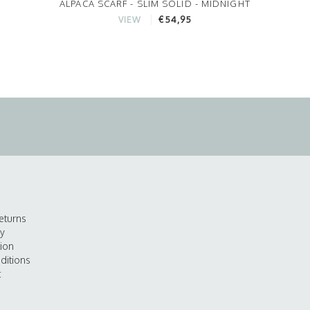
ALPACA SCARF - SLIM SOLID - MIDNIGHT
€54,95
VIEW
eturns
cy
tion
ditions
t