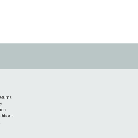
eturns
cy
tion
ditions
t