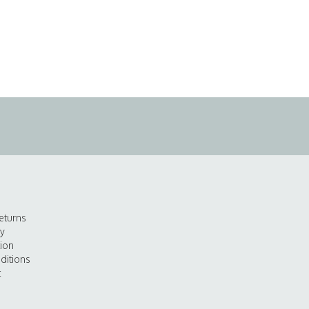
eturns
cy
tion
ditions
t