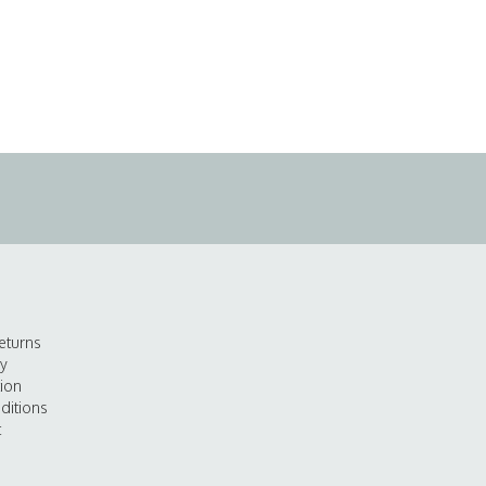
eturns
cy
tion
ditions
t