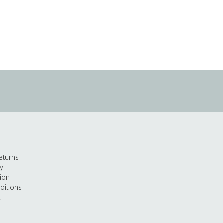
eturns
cy
tion
ditions
t