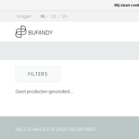
Wij slaan coo
Inloggen
NL
/
DE
/
EN
FILTERS
Geen producten gevonden!...
MELD JE AAN VOOR ONZE NIEUWSBRIEF