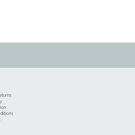
eturns
cy
tion
ditions
t