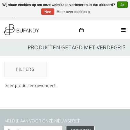
Wij slaan cookies op om onze website te verbeteren. Is dat akkoord?
Ja
Nee
Meer over cookies »
Inloggen
NL
/
DE
/
EN
PRODUCTEN GETAGD MET VERDEGRIS
FILTERS
Geen producten gevonden!...
MELD JE AAN VOOR ONZE NIEUWSBRIEF