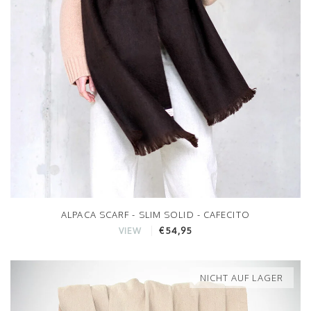
ALPACA SCARF - SLIM SOLID - CAFECITO
€54,95
VIEW
NICHT AUF LAGER