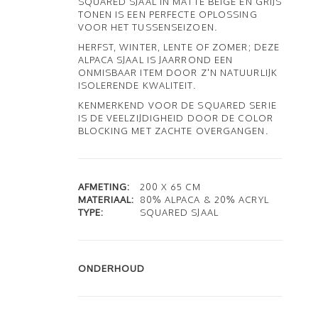
SQUARED SJAAL IN MATTE BEIGE EN GRIJS
TONEN IS EEN PERFECTE OPLOSSING
VOOR HET TUSSENSEIZOEN.
HERFST, WINTER, LENTE OF ZOMER; DEZE
ALPACA SJAAL IS JAARROND EEN
ONMISBAAR ITEM DOOR Z'N NATUURLIJK
ISOLERENDE KWALITEIT.
KENMERKEND VOOR DE SQUARED SERIE
IS DE VEELZIJDIGHEID DOOR DE COLOR
BLOCKING MET ZACHTE OVERGANGEN.
AFMETING:
200 X 65 CM
MATERIAAL:
80% ALPACA & 20% ACRYL
TYPE:
SQUARED SJAAL
ONDERHOUD