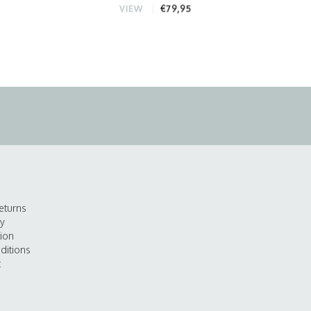
€79,95
VIEW
eturns
cy
tion
ditions
t