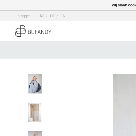
Wij slaan coo
Inloggen
NL
/
DE
/
EN