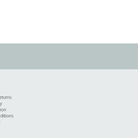
eturns
cy
tion
ditions
t