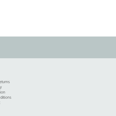
eturns
cy
tion
ditions
t