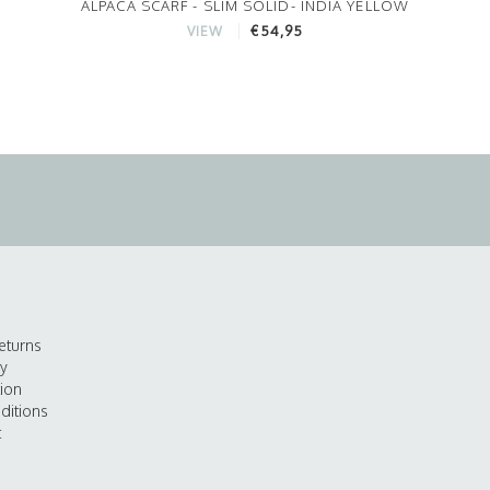
ALPACA SCARF - SLIM SOLID- INDIA YELLOW
€54,95
VIEW
eturns
cy
tion
ditions
t