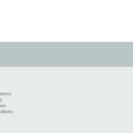
eturns
cy
tion
ditions
t