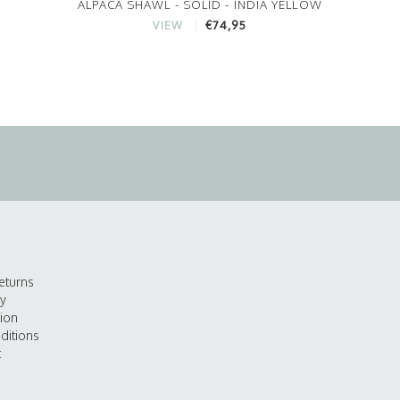
ALPACA SHAWL - SOLID - INDIA YELLOW
€74,95
VIEW
eturns
cy
tion
ditions
t