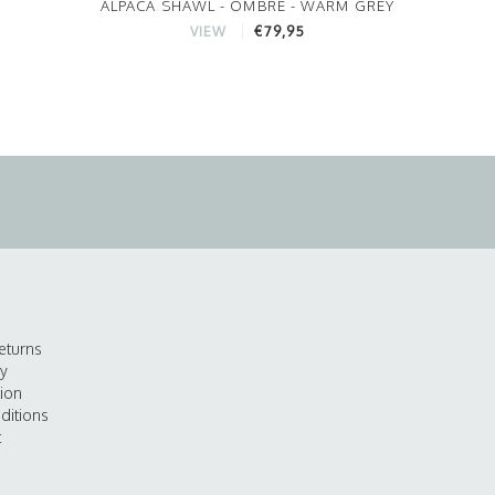
ALPACA SHAWL - OMBRE - WARM GREY
€79,95
VIEW
eturns
cy
tion
ditions
t