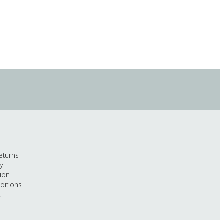
eturns
cy
tion
ditions
t