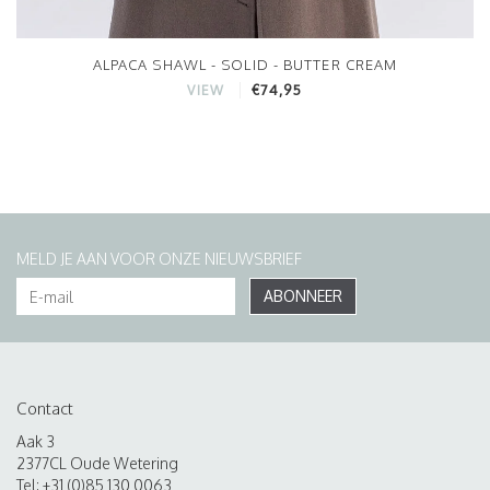
ALPACA SHAWL - SOLID - BUTTER CREAM
€74,95
VIEW
MELD JE AAN VOOR ONZE NIEUWSBRIEF
ABONNEER
Contact
Aak 3
2377CL Oude Wetering
Tel: +31 (0)85 130 0063