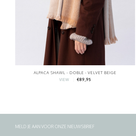
ALPACA SHAWL - DOBLE - VELVET BEIGE
€89,95
VIEW
MELD JE AAN VOOR ONZE NIEUWSBRIEF